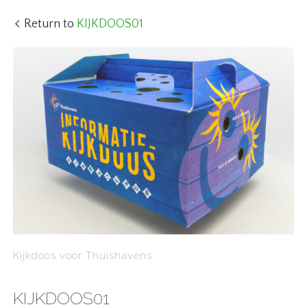
Return to
KIJKDOOS01
Kijkdoos voor Thuishavens
KIJKDOOS01