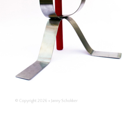
RUIMTELIJK
VANDATSOORTDINGEN
VRIJ WERK
© Copyright 2026 » Janny Schokker