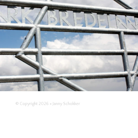
LANDSCHAPPELIJK
OPENBARE RUIMTE
RUIMTELIJK
VANDATSOORTDINGEN
© Copyright 2026 » Janny Schokker